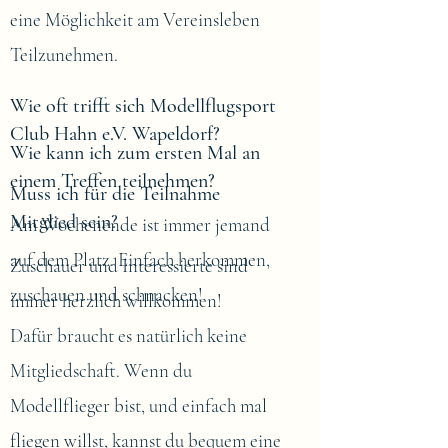
eine Möglichkeit am Vereinsleben
Teilzunehmen.
Wie oft trifft sich Modellflugsport
Club Hahn e.V. Wapeldorf?
Wie kann ich zum ersten Mal an
einem Treffen teilnehmen?
Muss ich für die Teilnahme
Mitglied sein?
Am Wochenende ist immer jemand
auf dem Platz. Einfach herkommen,
Zuschauer und Interessierte sind
zuschauen und schnacken!
immer herzlich willkommen!
Dafür braucht es natürlich keine
Mitgliedschaft. Wenn du
Modellflieger bist, und einfach mal
fliegen willst, kannst du bequem eine