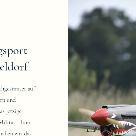
gsport
eldorf
chgesinnter auf
ern und
as jetzige
ilitärs ihren
haben wir das